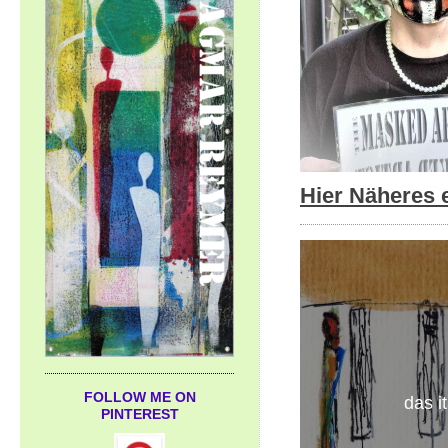
Hier Näheres 
FOLLOW ME ON
das i
PINTEREST