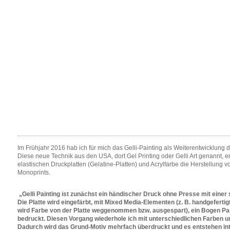
Im Frühjahr 2016 hab ich für mich das Gelli-Painting als Weiterentwicklung de
Diese neue Technik aus den USA, dort Gel Printing oder Gelli Art genannt,
elastischen Druckplatten (Gelatine-Platten) und Acrylfarbe die Herstellung 
Monoprints.
„Gelli Painting ist zunächst ein händischer Druck ohne Presse mit einer
Die Platte wird eingefärbt, mit Mixed Media-Elementen (z. B. handgefert
wird Farbe von der Platte weggenommen bzw. ausgespart), ein Bogen Pap
bedruckt. Diesen Vorgang wiederhole ich mit unterschiedlichen Farben u
Dadurch wird das Grund-Motiv mehrfach überdruckt und es entstehen inte