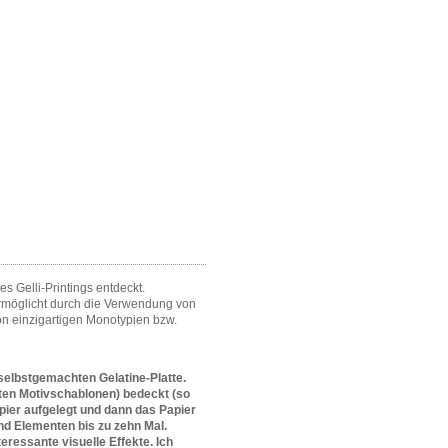
s Gelli-Printings entdeckt.
 ermöglicht durch die Verwendung von
von einzigartigen Monotypien bzw.
 selbstgemachten Gelatine-Platte.
igten Motivschablonen) bedeckt (so
ier aufgelegt und dann das Papier
nd Elementen bis zu zehn Mal.
ressante visuelle Effekte. Ich