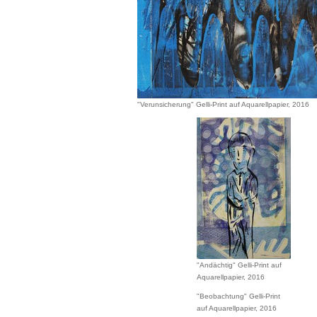
"Verunsicherung" Gelli-Print auf Aquarellpapier, 2016
"Andächtig" Gelli-Print auf
Aquarellpapier, 2016
"Beobachtung" Gelli-Print
auf Aquarellpapier, 2016