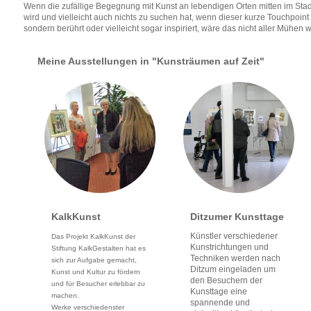
Wenn die zufällige Begegnung mit Kunst an lebendigen Orten mitten im Stad
wird und vielleicht auch nichts zu suchen hat, wenn dieser kurze Touchpoint
sondern berührt oder vielleicht sogar inspiriert, wäre das nicht aller Mühen 
Meine Ausstellungen in "Kunsträumen auf Zeit"
KalkKunst
Ditzumer Kunsttage
Künstler verschiedener
Das Projekt KalkKunst der
Kunstrichtungen und
Stiftung KalkGestalten hat es
Techniken werden nach
sich zur Aufgabe gemacht,
Ditzum eingeladen um
Kunst und Kultur zu fördern
den Besuchern der
und für Besucher erlebbar zu
Kunsttage eine
machen.
spannende und
Werke verschiedenster