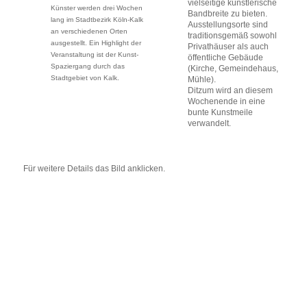
vielseitige künstlerische
Künster werden drei Wochen
Bandbreite zu bieten.
lang im Stadtbezirk Köln-Kalk
Ausstellungsorte sind
an verschiedenen Orten
traditionsgemäß sowohl
ausgestellt. Ein Highlight der
Privathäuser als auch
Veranstaltung ist der Kunst-
öffentliche Gebäude
Spaziergang durch das
(Kirche, Gemeindehaus,
Stadtgebiet von Kalk.
Mühle).
Ditzum wird an diesem
Wochenende in eine
bunte Kunstmeile
verwandelt.
Für weitere Details das Bild anklicken.