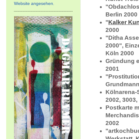
Website angesehen.
"Obdachlosi
Berlin 2000
"
Kalker Kun
2000
"Ditha Asse
2000", Einz
Köln 2000
Gründung e
2001
"Prostitutio
Grundmann),
Kölnarena-S
2002, 3003,
Postkarte m
Merchandis
2002
"artkochbuc
Werkstatt, 