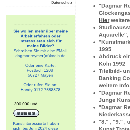
Datenschutz
"Dagmar Rey
Glockengass
Hier
weitere
Studioauss
Sie wollen mehr über meine
Aquarelle",
Arbeit erfahren oder
interessieren sich für
"Kunstmarkt
meine Bilder?
1995
Schreiben Sie mir eine EMail:
dagmar.reymer(at)koeln.de
Abdruck ein
Köln 1992
Oder eine Karte:
Postfach 1208
Titelbild- u
56727 Mayen
Banking Co
Oder rufen Sie an:
weitere Info
Handy 0172 7588878
"Dagmar Re
Junge Kunst
300.000 und
"Dagmar Rey
Niederkasse
"8." , "9." 
Kunstinteressierte haben
sich bis Juni 2024 diese
Kunst Trois