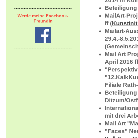
2014 in Köl
Beteiligung
MailArt-Pro
Werde meine Facebook-
Freundin
ff (
Kunstini
Mailart-Aus
29.4.-8.5.2
(Gemeinsch
Mail Art Pro
April 2016 
"Perspektiv
"12.KalkKun
Filiale Rat
Beteiligung
Ditzum/Ostf
Internation
mit drei Arb
Mail Art "M
"Faces" Neu