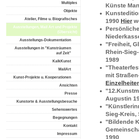
Multiples
Künste Man
Objekte
Kunsteditio
Atelier, Filme u. Biografisches
1990
Hier
we
Ausstellungen, Mail Art und Projekte
Persönliche
(Übersicht)
Niederkass
Ausstellungs-Dokumentation
"Freiheit, G
Ausstellungen in "Kunsträumen
Rhein-Sieg-
auf Zeit"
1989
KalkKunst
"Theaterfes
MailArt
mit Straßen
Kunst-Projekte u. Kooperationen
Einzelheite
Ansichten
"12.Kunstma
Presse
Augustin 1
Kunstorte & Ausstellungsbesuche
"Künstlerin
Sehenswertes
Sieg-Kreis,
Begegnungen
"Bildende K
Kontakt
Gemeinschaf
Impressum
1990