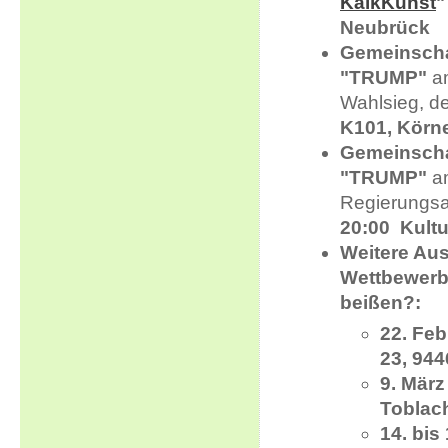
KalkKunst
"
Neubrück
Gemeinschaf
"TRUMP"
a
Wahlsieg, d
K101,
Körne
Gemeinschaf
"TRUMP"
a
Regierungs
20:00
Kult
Weitere Aus
Wettbewerb
beißen?:
22. Feb
23, 94
9. März 
Toblac
14. bis