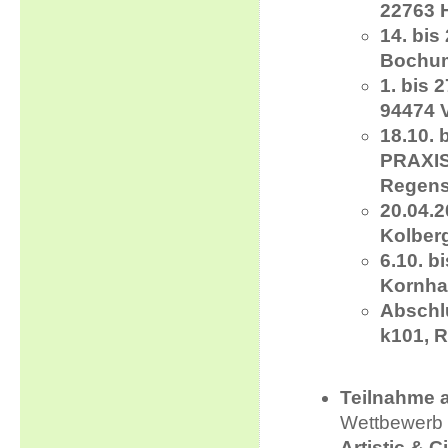
22763 
14. bis
Bochu
1. bis 
94474 
18.10.
PRAXIS 
Regen
20.04.
Kolber
6.10. b
Kornha
Abschlu
k101, R
Teilnahme 
Wettbewerb
Artistic & C