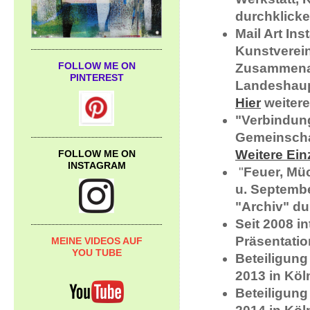
durchklicke
Mail Art Ins
Kunstverei
FOLLOW ME ON
Zusammenarb
PINTEREST
Landeshaup
Hier
weitere
"Verbindung
Gemeinscha
Weitere Ein
FOLLOW ME ON
INSTAGRAM
"
Feuer, Mü
u. Septemb
"Archiv" du
Seit 2008 i
Präsentati
MEINE VIDEOS AUF
YOU TUBE
Beteiligung
2013 in Köl
Beteiligung