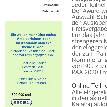
Jeder Teilne
Impressum
Der Award wi
Datenschutz
Auswahl-Schr
den Auslober
Preisvergabe
Für das Jahr
Sie wollen mehr über meine
Arbeit erfahren oder
strengeren M
interessieren sich für
der eingerei
meine Bilder?
Schreiben Sie mir eine EMail:
der zum
Pal
dagmar.reymer(at)koeln.de
Nominierung
Oder eine Karte:
von
300 zuzü
Postfach 1208
PAA 2020 limi
56727 Mayen
Oder rufen Sie an:
Handy 0172 7588878
Online-Teil
Alle eingere
300.000 und
in den aktuel
Katalog aufg